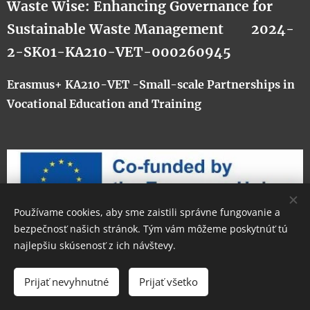
Waste Wise: Enhancing Governance for
Sustainable Waste Management
2024-
2-SK01-KA210-VET-000260945
Erasmus+ KA210-VET -Small-scale Partnerships in
Vocational Education and Training
Používame cookies, aby sme zaistili správne fungovanie a
bezpečnosť našich stránok. Tým vám môžeme poskytnúť tú
najlepšiu skúsenosť z ich návštevy.
Cookies
Jazyky
Prijať nevyhnutné
Prijať všetko
Slovenčina
English
Italiano