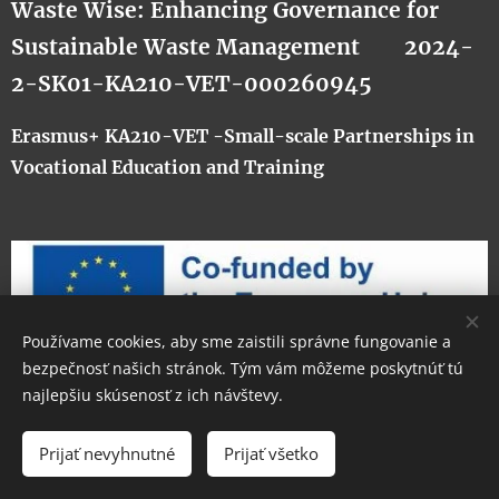
Waste Wise: Enhancing Governance for
Sustainable Waste Management
2024-
2-SK01-KA210-VET-000260945
Erasmus+ KA210-VET -Small-scale Partnerships in
Vocational Education and Training
Používame cookies, aby sme zaistili správne fungovanie a
bezpečnosť našich stránok. Tým vám môžeme poskytnúť tú
najlepšiu skúsenosť z ich návštevy.
Cookies
Jazyky
Prijať nevyhnutné
Prijať všetko
Slovenčina
English
Italiano